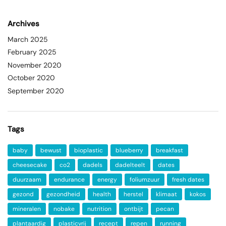
Archives
March 2025
February 2025
November 2020
October 2020
September 2020
Tags
baby
bewust
bioplastic
blueberry
breakfast
cheesecake
co2
dadels
dadelteelt
dates
duurzaam
endurance
energy
foliumzuur
fresh dates
gezond
gezondheid
health
herstel
klimaat
kokos
mineralen
nobake
nutrition
ontbijt
pecan
plantaardig
plasticvrij
recept
repen
running