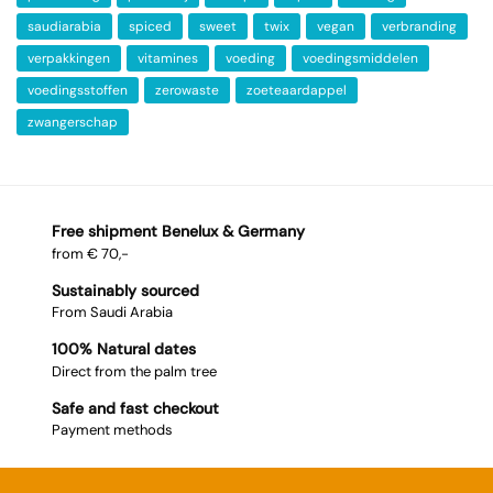
saudiarabia
spiced
sweet
twix
vegan
verbranding
verpakkingen
vitamines
voeding
voedingsmiddelen
voedingsstoffen
zerowaste
zoeteaardappel
zwangerschap
Free shipment Benelux & Germany
from € 70,-
Sustainably sourced
From Saudi Arabia
100% Natural dates
Direct from the palm tree
Safe and fast checkout
Payment methods