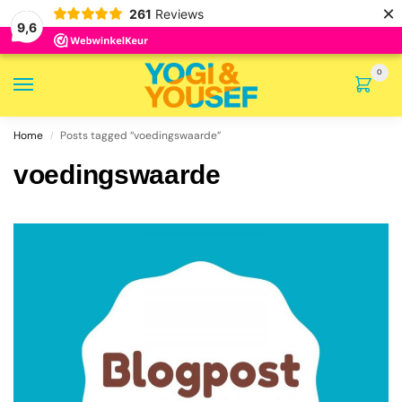
×
261
Reviews
9,6
0
Home
Posts tagged “voedingswaarde”
/
voedingswaarde