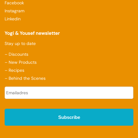
Facebook
Instagram
Linkedin
Yogi & Yousef newsletter
Stay up to date
– Discounts
– New Products
– Recipes
– Behind the Scenes
E
-
m
a
i
l
a
d
r